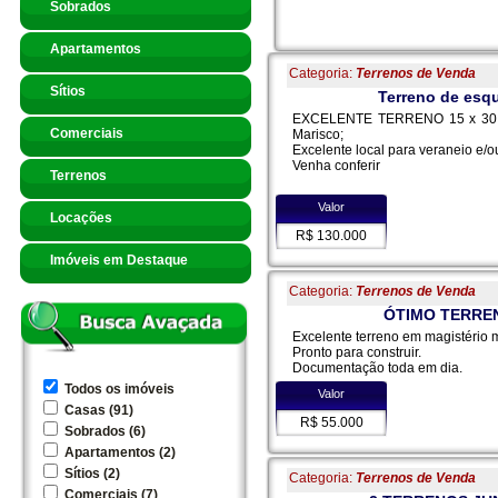
Sobrados
Apartamentos
Categoria:
Terrenos de Venda
Sítios
Terreno de esqu
EXCELENTE TERRENO 15 x 30 de
Comerciais
Marisco;
Excelente local para veraneio e/
Venha conferir
Terrenos
Valor
Locações
R$ 130.000
Imóveis em Destaque
Categoria:
Terrenos de Venda
ÓTIMO TERREN
Excelente terreno em magistério 
Pronto para construir.
Documentação toda em dia.
Todos os imóveis
Valor
Casas (91)
R$ 55.000
Sobrados (6)
Apartamentos (2)
Sítios (2)
Categoria:
Terrenos de Venda
Comerciais (7)