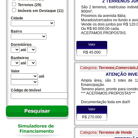
2 TERRENOS JUN
Terrenos (29)
São 2 terrenos, matrículas indiv
Imóveis em Destaque (11)
900m²;
Próximos da avenida Itália;
Cidade
Murados/cercados no fundo e aos
Vende os dois juntos por R$ 120.
Ou R$ 60.000,00 cada.
Bairro
ACEITAMOS PROPOSTAS.
Valor
Dormitórios
até
R$ 45.000
Banheiros
até
Categoria:
Terrenos,Comerciais,
Valor
ATENÇÃO INVE
até
Ampla área, são 3 lotes de 1
Emancipação.
Terreno plano, pronto para constru
Código do Imóvel
*** ACEITAMOS PROPOSTAS***
Documentação toda em dia!!!
Valor
R$ 270.000
Categoria:
Terrenos de Venda