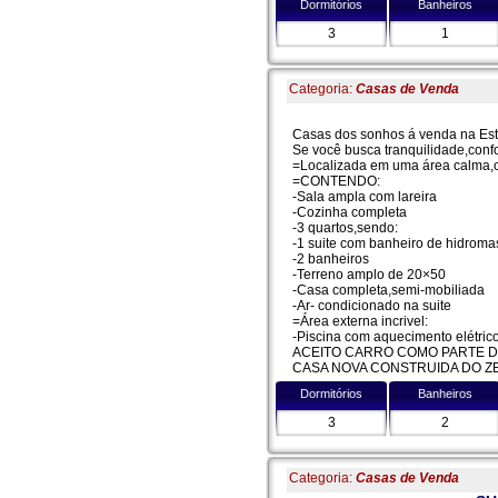
Dormitórios
Banheiros
3
1
Categoria:
Casas de Venda
Casas dos sonhos á venda na Estâ
Se você busca tranquilidade,confo
=Localizada em uma área calma,co
=CONTENDO:
-Sala ampla com lareira
-Cozinha completa
-3 quartos,sendo:
-1 suite com banheiro de hidrom
-2 banheiros
-Terreno amplo de 20×50
-Casa completa,semi-mobiliada
-Ar- condicionado na suite
=Área externa incrivel:
-Piscina com aquecimento elétrico
ACEITO CARRO COMO PARTE 
CASA NOVA CONSTRUIDA DO ZE
Dormitórios
Banheiros
3
2
Categoria:
Casas de Venda