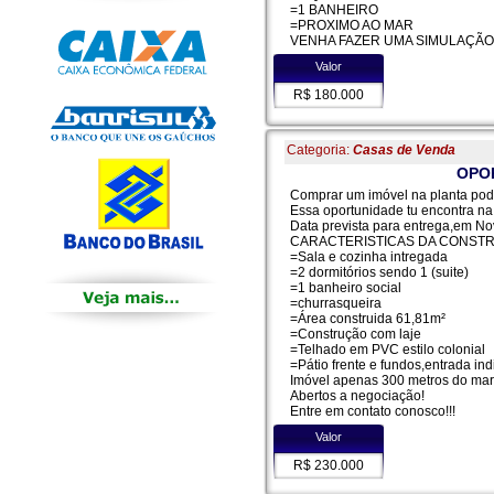
=1 BANHEIRO
=PROXIMO AO MAR
VENHA FAZER UMA SIMULAÇÃO
Valor
R$ 180.000
Categoria:
Casas de Venda
OPO
Comprar um imóvel na planta pode
Essa oportunidade tu encontra na 
Data prevista para entrega,em No
CARACTERISTICAS DA CONSTR
=Sala e cozinha intregada
=2 dormitórios sendo 1 (suite)
=1 banheiro social
=churrasqueira
=Área construida 61,81m²
=Construção com laje
=Telhado em PVC estilo colonial
=Pátio frente e fundos,entrada ind
Imóvel apenas 300 metros do mar
Abertos a negociação!
Entre em contato conosco!!!
Valor
R$ 230.000