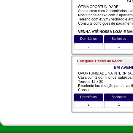
SU
ÓTIMA OPORTUNIDADE:
Ampla casa com 2 dormitórios, sal
Nos fundos anexo com 2 apartame
Terreno com 459m2 fechado e ar
Consulte condições de pagament
VENHA ATÉ NOSSA LOJA E MA
Dormitórios
Banheiros
3
1
Categoria:
Casas de Venda
EM AVEN
OPORTUNIDADE NA INTERPRAI
Casa com 2 dormitórios, sala/cozi
Terreno 12 x 30
Excelente localização para inves
Consult:...
Dormitórios
Banheiros
2
1