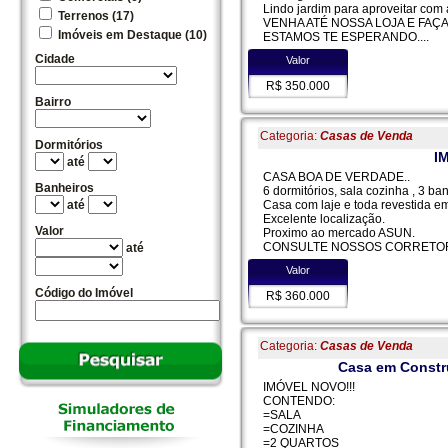
Lindo jardim para aproveitar com 
Terrenos (17)
VENHA ATÉ NOSSA LOJA E FAÇA 
Imóveis em Destaque (10)
ESTAMOS TE ESPERANDO....
Cidade
Valor
R$ 350.000
Bairro
Categoria:
Casas de Venda
Dormitórios
I
até
CASA BOA DE VERDADE..
Banheiros
6 dormitórios, sala cozinha , 3 b
Casa com laje e toda revestida e
até
Excelente localização.
Valor
Proximo ao mercado ASUN.
CONSULTE NOSSOS CORRETO
até
Valor
Código do Imóvel
R$ 360.000
Categoria:
Casas de Venda
Casa em Constr
IMÓVEL NOVO!!!
CONTENDO:
=SALA
=COZINHA
=2 QUARTOS