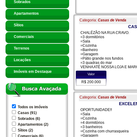
Sobrados
Apartamentos
Categoria:
Casas de Venda
Sítios
CAS
CHALÉZÃO NA RUA CRAVO.
Comerciais
=3 dormitórios
=Sala
=Cozinha
Terrenos
=Banheiro
=Garagem
=Pátio grande nos fundos
Locações
=3 quadras do mar
VENHA ATÉ NOSSA LOJA E MARQU
Imóveis em Destaque
Valor
R$ 200.000
Categoria:
Casas de Venda
EXCELE
Todos os imóveis
OPORTUNIDADE!!
Casas (91)
=Sala
=Cozinha
Sobrados (6)
=4 dormitórios
Apartamentos (2)
=3 banheiros
Sítios (2)
=Cozinha com churrasqueira
=Garagem
Comerciais (6)