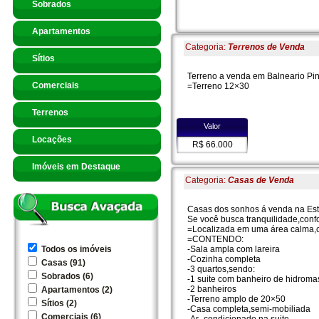
Sobrados
Apartamentos
Categoria:
Terrenos de Venda
Sítios
Terreno a venda em Balneario Pinh
Comerciais
=Terreno 12×30
Terrenos
Valor
Locações
R$ 66.000
Imóveis em Destaque
Categoria:
Casas de Venda
Casas dos sonhos á venda na Estâ
Se você busca tranquilidade,confo
=Localizada em uma área calma,co
=CONTENDO:
-Sala ampla com lareira
Todos os imóveis
-Cozinha completa
Casas (91)
-3 quartos,sendo:
Sobrados (6)
-1 suite com banheiro de hidrom
-2 banheiros
Apartamentos (2)
-Terreno amplo de 20×50
Sítios (2)
-Casa completa,semi-mobiliada
Comerciais (6)
-Ar- condicionado na suite