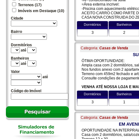
=Área externa incrivel:
Terrenos (17)
-Piscina com aquecimento elétrico
Imóveis em Destaque (10)
ACEITO CARRO COMO PARTE 
CASA NOVA CONSTRUIDA DO ZE
Cidade
Dormitórios
Banheiros
Bairro
3
2
Dormitórios
Categoria:
Casas de Venda
até
SU
Banheiros
ÓTIMA OPORTUNIDADE:
até
Ampla casa com 2 dormitórios, sal
Nos fundos anexo com 2 apartame
Valor
Terreno com 459m2 fechado e ar
até
Consulte condições de pagament
VENHA ATÉ NOSSA LOJA E MA
Código do Imóvel
Dormitórios
Banheiros
3
1
Categoria:
Casas de Venda
EM AVEN
OPORTUNIDADE NA INTERPRAI
Casa com 2 dormitórios, sala/cozi
Terreno 12 x 30